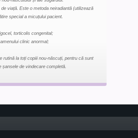
 de viață. Este o metoda neiradiantă (utilizează
ire special a micuțului pacient.
ocel, torticolis congenital;
xamenului clinic anormal;
utină la toți copiii nou-născuți, pentru că sunt
ade șansele de vindecare completă.