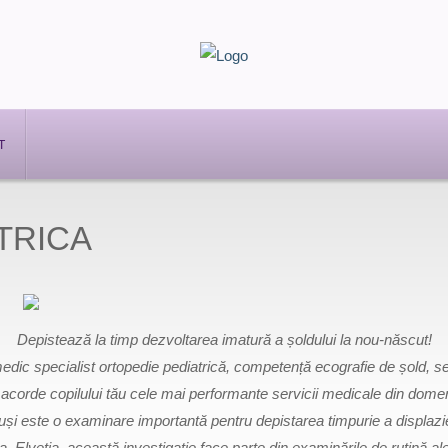
T
TRICA
Depistează la timp dezvoltarea imatură a șoldului la nou-născut!
dic specialist ortopedie pediatrică, competență ecografie de șold, se 
acorde copilului tău cele mai performante servicii medicale din dome
uși este o examinare importantă pentru depistarea timpurie a displazie
, Elveția, această investigație face parte din examinările de rutină ale