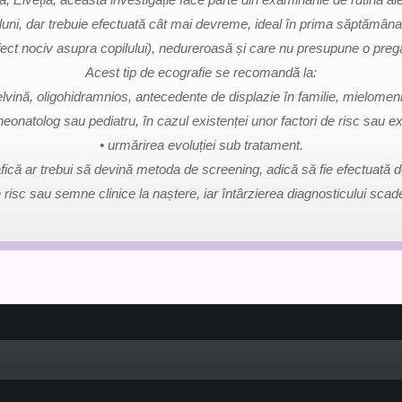
 6 luni, dar trebuie efectuată cât mai devreme, ideal în prima săptămâna
fect nociv asupra copilului), nedureroasă și care nu presupune o pregăt
Acest tip de ecografie se recomandă la:
pelvină, oligohidramnios, antecedente de displazie în familie, mielomenig
eonatolog sau pediatru, în cazul existenței unor factori de risc sau e
• urmărirea evoluției sub tratament.
ă ar trebui să devină metoda de screening, adică să fie efectuată de r
de risc sau semne clinice la naștere, iar întârzierea diagnosticului sc