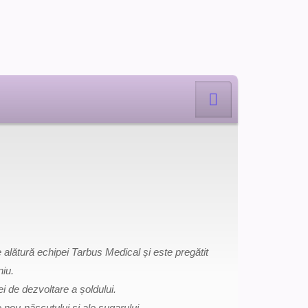
Facebook
alătură echipei Tarbus Medical și este pregătit
niu.
i de dezvoltare a șoldului.
 nou-născutului și ale sugarului.