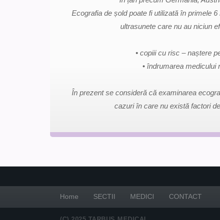
Ecografia de șold poate fi utilizată în primele
ultrasunete care nu au niciun e
• copiii cu risc – naștere 
• îndrumarea medicului n
În prezent se consideră că examinarea ecografic
cazuri în care nu există factori 
Home
SECTII
MEDICI
CONTACT
(C) 2025 TARBUS MEDICAL