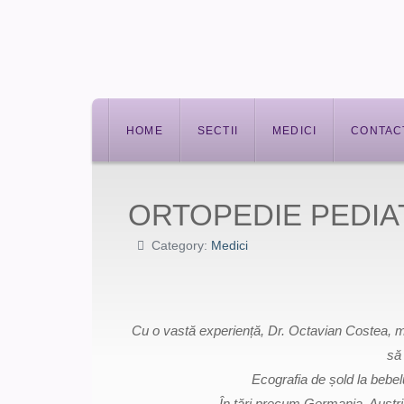
HOME
SECTII
MEDICI
CONTAC
ORTOPEDIE PEDIA
Category:
Medici
Cu o vastă experiență, Dr. Octavian Costea, me
să 
Ecografia de șold la bebel
În țări precum Germania, Austria